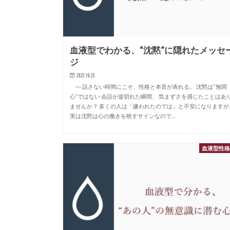
血液型でわかる、“沈黙”に隠れたメッセ
ジ
2025.10.25
― 話さない時間にこそ、性格と本音が表れる。 沈黙は“無関
心”ではない 会話が途切れた瞬間、 気まずさを感じたことはあ
ませんか？ 多くの人は「嫌われたのでは」と不安になりますが
実は沈黙は心の働きを映すサインなので…
血液型性