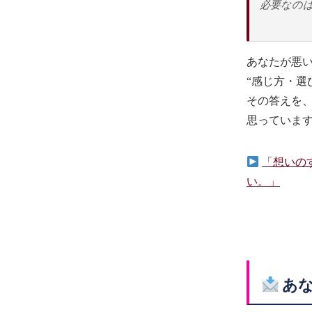
必要なの
あなたが悪
“感じ方・選
その答えを
思っていま
「想いの
い。」
あな