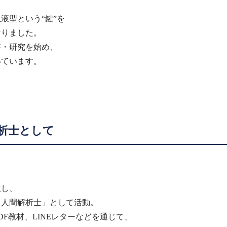
液型という“鍵”を
なりました。
察・研究を始め、
いています。
析士として
立し、
ら「人間解析士」として活動。
DF教材、LINEレターなどを通じて、