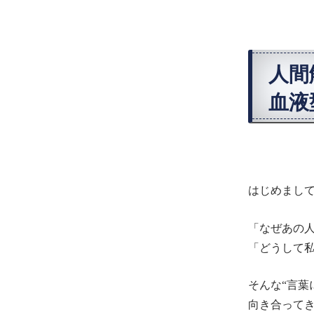
人間
血液
はじめまし
「なぜあの
「どうして
そんな“言葉
向き合って