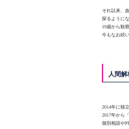
それ以来、血
探るように
19歳から観
今もなお続
人間解
2014年に独
2017年か
個別相談やP