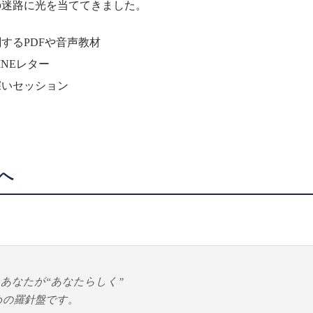
の迷路に光を当ててきました。
するPDFや音声教材
INEレター
深いセッション
へ
あなたが“あなたらしく”
めの羅針盤です。