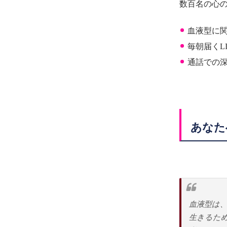
数百名の心
血液型に関
毎朝届くL
通話での
あなた
血液型は、
生きるた