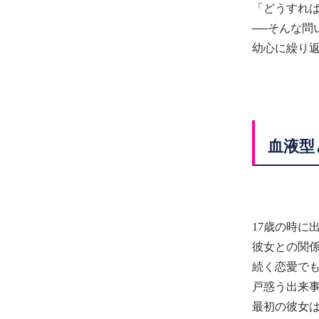
「どうすれ
──そんな問
幼心に繰り
血液型
17歳の時に
彼女との関
続く恋愛で
戸惑う出来
最初の彼女は