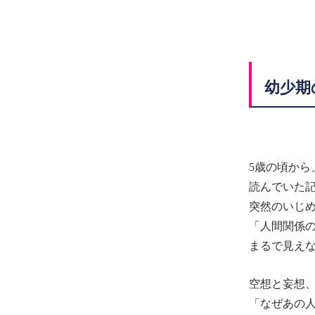
幼少期
5歳の頃から
読んでいた
突然のいじ
「人間関係
まるで見え
空想と妄想
「なぜあの