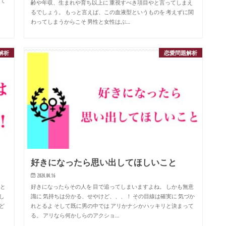
して
齢や年収、生まれや育ち以上に 重視すべき項目やと言ってしまえ
るでしょう。 もっと言えば、この血液型というものを 考えずに関
わってしまうからこそ 男性と女性はぶ…
解析
恋愛問題解析
好きになったら思い出してほしいこと
2024.04.16
 と
好きになったらその人を 目で追ってしまいますよね。 しかも無意
し
識に 気持ちは分かる、せやけど、、、！ その目線は確実に 気づか
ど
れとるよ そして既に男の中では アリかナシかハッキリと決まって
る。 アリなら何かしらのアクショ…