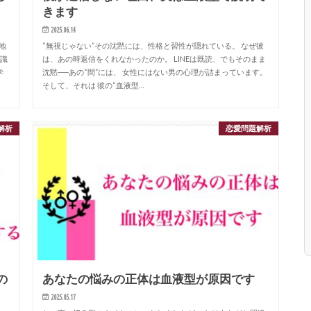
きます
2025.06.14
地
“無視じゃない”その沈黙には、性格と習性が隠れている。 なぜ彼
意識
は、あの時返信をくれなかったのか。 LINEは既読、でもそのまま
学
沈黙──あの“間”には、 女性にはない男の心理が詰まっています。
そして、それは 彼の“血液型…
解析
恋愛問題解析
の
あなたの悩みの正体は血液型が原因です
2025.05.17