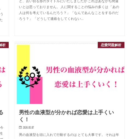
と、言い切る形のタイトルにいたしましたが これはあながち間違
いとは思っておりません。 人に関することの悩みの多くは 「あの
。
人は何を考えているんだろう？」 「なんであんなことをするのだ
そう
ろう？」 「どうして連絡をしてくれない…
た
解析
恋愛問題解析
る
男性の血液型が分かれば恋愛は上手くい
く！
は今
2024.05.07
性
男の血液型を頭に入れて行動するのは とても大事です。 それは年