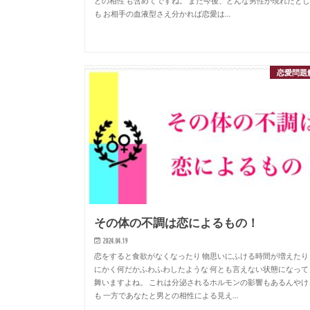
との相性 も含めてですね。 また今後、どんな男性が現れたと
も お相手の血液型さえ分かれば恋愛は…
恋愛問題
その体の不調は恋によるもの！
2024.04.19
恋をすると食欲がなくなったり 物思いにふける時間が増えたり
にかく何だかふわふわしたような 何とも言えない状態になって
舞いますよね。 これは分泌されるホルモンの影響もあるんやけ
も 一方であなたと男との相性による見え…