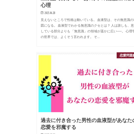
心理
2025.06.28
見えないところで性格は動いている。 血液型は、その無意識の
図になる。 血液型でわかる無意識のクセとは？ 人は誰しも、
している部分よりも 「無意識」の領域が遥かに広い──。 心理
の世界では、よくそう言われます。 そ…
恋愛問題
過去に付き合った男性の血液型があなた
恋愛を邪魔する