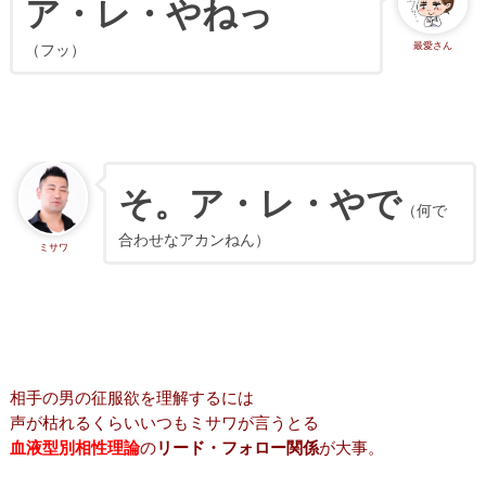
ア・レ・やねっ
最愛さん
（フッ）
そ。
ア・レ・やで
（何で
合わせなアカンねん）
ミサワ
相手の男の征服欲を理解するには
声が枯れるくらいいつもミサワが言うとる
血液型別相性理論
の
リード・フォロー関係
が大事。