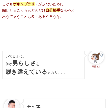
しかも
ボキャブラリ
－が少ないために
聞いとるこっちもどんだけ
自分勝手
なんやと
思うてまうことも多々あるやろうな。
いてるよね。
男らしさ
何か
を
最愛さん
履き違えている
男の人。。。
おる。