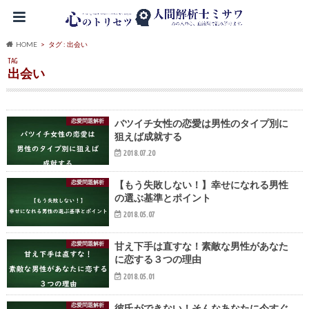
HOME
タグ : 出会い
TAG
出会い
恋愛問題解析
バツイチ女性の恋愛は男性のタイプ別に
狙えば成就する
2018.07.20
恋愛問題解析
【もう失敗しない！】幸せになれる男性
の選ぶ基準とポイント
2018.05.07
恋愛問題解析
甘え下手は直すな！素敵な男性があなた
に恋する３つの理由
2018.05.01
恋愛問題解析
彼氏ができない！そんなあなたに今すぐ