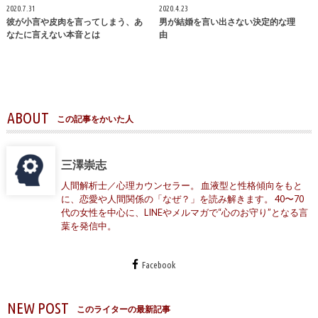
2020.7.31
2020.4.23
彼が小言や皮肉を言ってしまう、あ
男が結婚を言い出さない決定的な理
なたに言えない本音とは
由
ABOUT
この記事をかいた人
三澤崇志
人間解析士／心理カウンセラー。 血液型と性格傾向をもと
に、恋愛や人間関係の「なぜ？」を読み解きます。 40〜70
代の女性を中心に、LINEやメルマガで“心のお守り”となる言
葉を発信中。
Facebook
NEW POST
このライターの最新記事