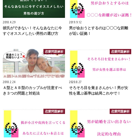
2018.4.29
2019.9.12
彼氏ができない！そんなあなたに今
男が会おうとするのは〇〇〇な距離
すぐオススメしたい男性の選び方
が近い証拠！
恋愛問題解析
恋愛問題解析
2018.2.24
2020.8.27
Ａ型とＡＢ型のカップルが注意すべ
そろそろ目を覚まさんかい！男が女
き３つの問題と対処法
性を選ぶ基準は結局これやで！
恋愛問題解析
恋愛問題解析