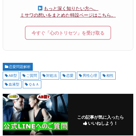
もっと深く知りたい方へ。
ミサワの想いをまとめた特設ページはこちら。
今すぐ「心のトリセツ」を受け取る
恋愛問題解析
AB型
ご質問
対処法
恋愛
男性心理
相性
血液型
Ｑ＆Ａ
この記事が気に入ったら
いいねしよう！