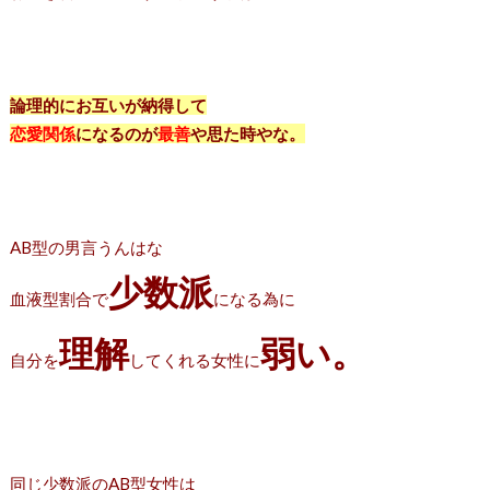
論理的にお互いが納得して
恋愛関係
になるのが
最善
や思た時やな。
AB型の男言うんはな
少数派
血液型割合で
になる為に
理解
弱い。
自分を
してくれる女性に
同じ少数派のAB型女性は