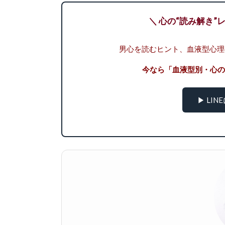
＼ 心の“読み解き”
男心を読むヒント、血液型心理の
今なら「血液型別・心の
▶ LI