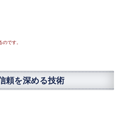
。
るのです。
は信頼を深める技術
、