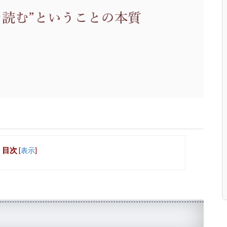
目次
[
表示
]