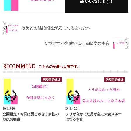
いいねしよう！
彼氏との結婚相性が気になるあなたへ
Ｏ型男性が恋愛で見せる態度の本音
RECOMMEND
こちらの記事も人気です。
恋愛問題解析
恋愛問題解析
2019.5.20
2019.10.31
公開鑑定！今回は男じゃなく女性の
ノリが良かった男が急に未読スルー
取扱説明書！
になる本音