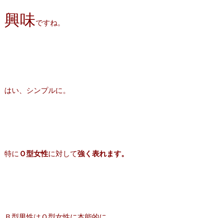
興味
ですね。
はい、シンプルに。
特に
Ｏ型女性
に対して
強く表れます。
Ｂ型男性はＯ型女性に本能的に