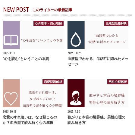
NEW POST
このライターの最新記事
心の哲学・自己理解
血液型性格解析
2025.11.1
2025.10.25
“心を読む”ということの本質
血液型でわかる、“沈黙”に隠れたメッ
セージ
恋愛問題解析
男性心理解析
2025.10.18
2025.9.20
恋愛のすれ違いは、なぜ起こるの
強がりと本音の境界線。男性心理の
か？血液型で読み解く心の摩擦
読み解き方