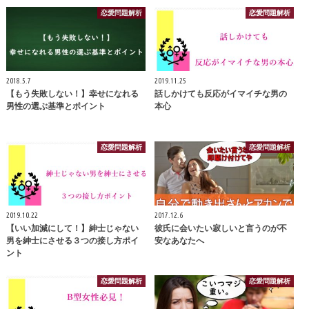
恋愛問題解析
恋愛問題解析
2018.5.7
2019.11.25
【もう失敗しない！】幸せになれる
話しかけても反応がイマイチな男の
男性の選ぶ基準とポイント
本心
恋愛問題解析
恋愛問題解析
2019.10.22
2017.12.6
【いい加減にして！】紳士じゃない
彼氏に会いたい寂しいと言うのが不
男を紳士にさせる３つの接し方ポイ
安なあなたへ
ント
恋愛問題解析
恋愛問題解析