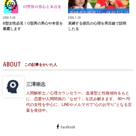
2018.9.30
2018.1.30
B型女性必見！O型男の男心や本音を
束縛する彼氏の心理を男目線で説明
暴露します
したる
ABOUT
この記事をかいた人
三澤崇志
人間解析士／心理カウンセラー。 血液型と性格傾向をもと
に、恋愛や人間関係の「なぜ？」を読み解きます。 40〜70
代の女性を中心に、LINEやメルマガで“心のお守り”となる言
葉を発信中。
Facebook