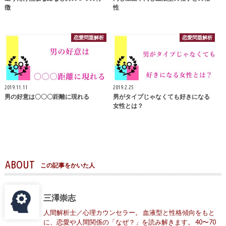
徴
性
恋愛問題解析
恋愛問題解析
2019.11.11
2019.2.25
男の好意は〇〇〇距離に現れる
男がタイプじゃなくても好きになる
女性とは？
ABOUT
この記事をかいた人
三澤崇志
人間解析士／心理カウンセラー。 血液型と性格傾向をもと
に、恋愛や人間関係の「なぜ？」を読み解きます。 40〜70