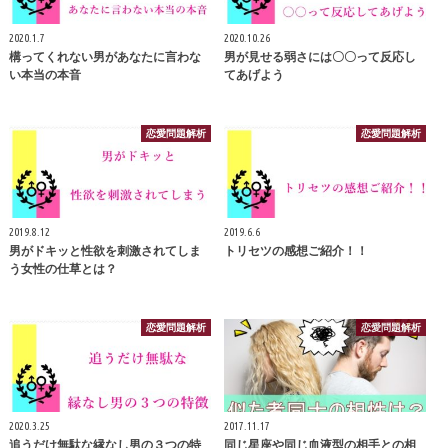
2020.1.7
2020.10.26
構ってくれない男があなたに言わな
男が見せる弱さには〇〇って反応し
い本当の本音
てあげよう
恋愛問題解析
恋愛問題解析
2019.8.12
2019.6.6
男がドキッと性欲を刺激されてしま
トリセツの感想ご紹介！！
う女性の仕草とは？
恋愛問題解析
恋愛問題解析
2020.3.25
2017.11.17
追うだけ無駄な縁なし男の３つの特
同じ星座や同じ血液型の相手との相