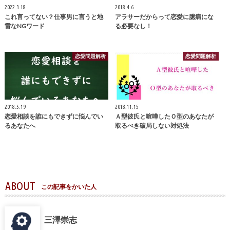
2022.3.18
2018.4.6
これ言ってない？仕事男に言うと地
アラサーだからって恋愛に臆病にな
雷なNGワード
る必要なし！
恋愛問題解析
恋愛問題解析
2018.5.19
2018.11.15
恋愛相談を誰にもできずに悩んでい
Ａ型彼氏と喧嘩したＯ型のあなたが
るあなたへ
取るべき破局しない対処法
ABOUT
この記事をかいた人
三澤崇志