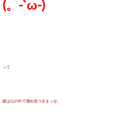
(。-`ω-)
って
彼は心の中で溜め息つきまっせ。