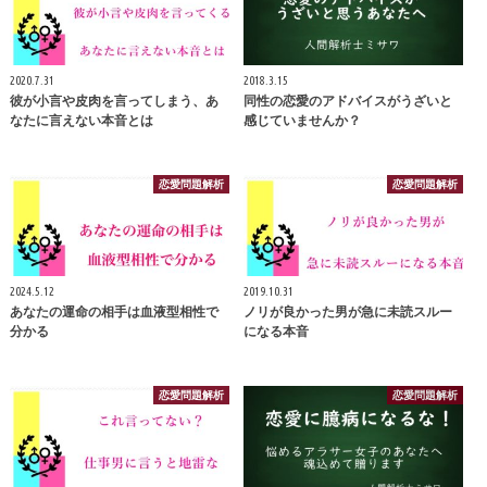
2020.7.31
2018.3.15
彼が小言や皮肉を言ってしまう、あ
同性の恋愛のアドバイスがうざいと
なたに言えない本音とは
感じていませんか？
恋愛問題解析
恋愛問題解析
2024.5.12
2019.10.31
あなたの運命の相手は血液型相性で
ノリが良かった男が急に未読スルー
分かる
になる本音
恋愛問題解析
恋愛問題解析