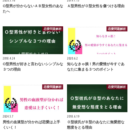
2020.5.16
2019.1.13
O型男が分からないＡＢ型女性のあな
Ａ型男性がＯ型女性を傷つける理由
たへ
恋愛問題解析
恋愛問題解析
2018.4.24
2020.6.2
O型男性が好きと言わないシンプルな
知らなきゃ損！男の愛情が今すぐあ
３つの理由
なたに集まる３つのポイント
恋愛問題解析
恋愛問題解析
2024.5.7
2018.6.19
男性の血液型が分かれば恋愛は上手
Ｏ型彼氏がＢ型のあなたに無愛想な
くいく！
態度をとる理由