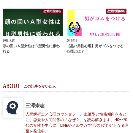
恋愛問題解析
恋愛問題解析
2018.5.28
2019.8.5
頭の固いＡ型女性はＢ型男性に嫌わ
【黒い男性心理】男がゴムをつける
れる
心理とは？
ABOUT
この記事をかいた人
三澤崇志
人間解析士／心理カウンセラー。 血液型と性格傾向をもと
に、恋愛や人間関係の「なぜ？」を読み解きます。 40〜70
代の女性を中心に、LINEやメルマガで“心のお守り”となる言
葉を発信中。