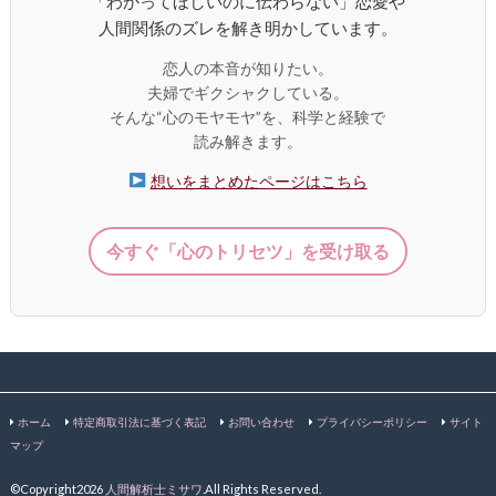
「わかってほしいのに伝わらない」恋愛や
人間関係のズレを解き明かしています。
恋人の本音が知りたい。
夫婦でギクシャクしている。
そんな“心のモヤモヤ”を、科学と経験で
読み解きます。
想いをまとめたページはこちら
今すぐ「心のトリセツ」を受け取る
ホーム
特定商取引法に基づく表記
お問い合わせ
プライバシーポリシー
サイト
マップ
©Copyright2026
人間解析士ミサワ
.All Rights Reserved.