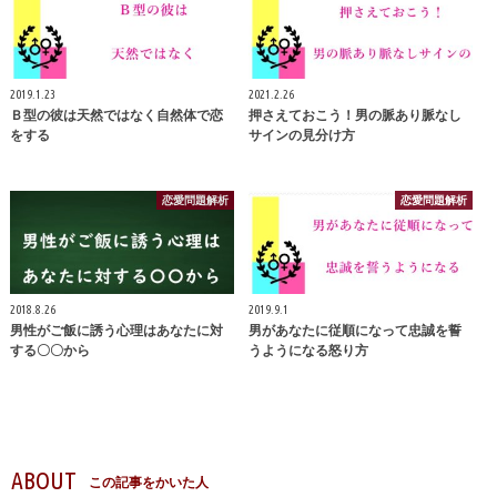
2019.1.23
2021.2.26
Ｂ型の彼は天然ではなく自然体で恋
押さえておこう！男の脈あり脈なし
をする
サインの見分け方
恋愛問題解析
恋愛問題解析
2018.8.26
2019.9.1
男性がご飯に誘う心理はあなたに対
男があなたに従順になって忠誠を誓
する〇〇から
うようになる怒り方
ABOUT
この記事をかいた人