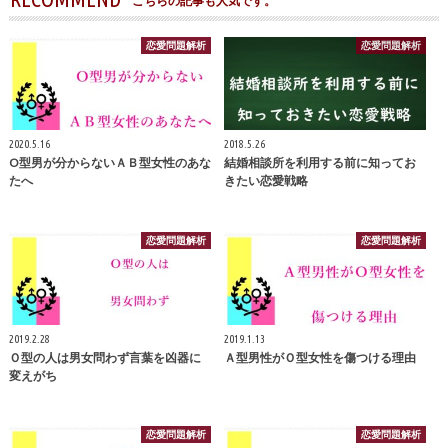
こちらの記事も人気です。
恋愛問題解析
恋愛問題解析
2020.5.16
2018.5.26
O型男が分からないＡＢ型女性のあな
結婚相談所を利用する前に知ってお
たへ
きたい恋愛戦略
恋愛問題解析
恋愛問題解析
2019.2.28
2019.1.13
Ｏ型の人は男女問わず言葉を凶器に
Ａ型男性がＯ型女性を傷つける理由
変えがち
恋愛問題解析
恋愛問題解析