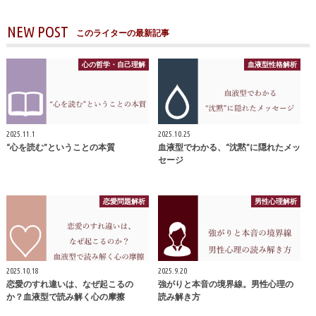
NEW POST
このライターの最新記事
心の哲学・自己理解
血液型性格解析
2025.11.1
2025.10.25
“心を読む”ということの本質
血液型でわかる、“沈黙”に隠れたメッ
セージ
恋愛問題解析
男性心理解析
2025.10.18
2025.9.20
恋愛のすれ違いは、なぜ起こるの
強がりと本音の境界線。男性心理の
か？血液型で読み解く心の摩擦
読み解き方