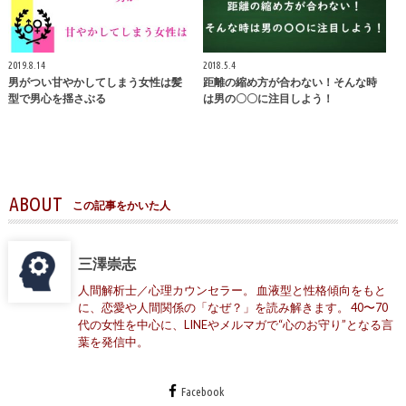
2019.8.14
2018.5.4
男がつい甘やかしてしまう女性は髪
距離の縮め方が合わない！そんな時
型で男心を揺さぶる
は男の〇〇に注目しよう！
ABOUT
この記事をかいた人
三澤崇志
人間解析士／心理カウンセラー。 血液型と性格傾向をもと
に、恋愛や人間関係の「なぜ？」を読み解きます。 40〜70
代の女性を中心に、LINEやメルマガで“心のお守り”となる言
葉を発信中。
Facebook