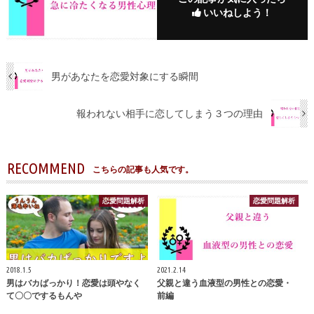
いいねしよう！
男があなたを恋愛対象にする瞬間
報われない相手に恋してしまう３つの理由
RECOMMEND
こちらの記事も人気です。
恋愛問題解析
恋愛問題解析
2018.1.5
2021.2.14
男はバカばっかり！恋愛は頭やなく
父親と違う血液型の男性との恋愛・
て〇〇でするもんや
前編