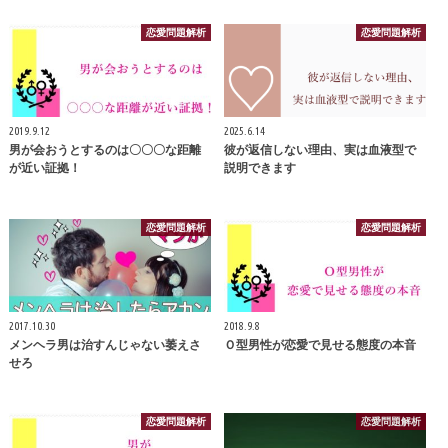
恋愛問題解析
恋愛問題解析
2019.9.12
2025.6.14
男が会おうとするのは〇〇〇な距離
彼が返信しない理由、実は血液型で
が近い証拠！
説明できます
恋愛問題解析
恋愛問題解析
2017.10.30
2018.9.8
メンヘラ男は治すんじゃない萎えさ
Ｏ型男性が恋愛で見せる態度の本音
せろ
恋愛問題解析
恋愛問題解析