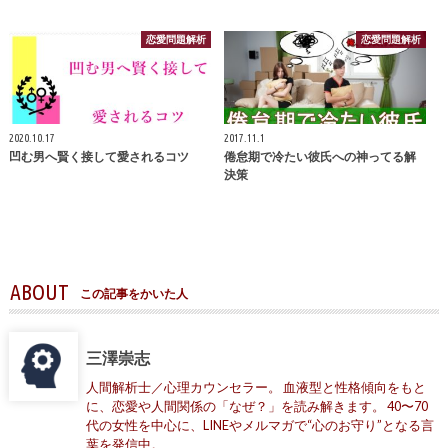
恋愛問題解析
恋愛問題解析
2020.10.17
2017.11.1
凹む男へ賢く接して愛されるコツ
倦怠期で冷たい彼氏への神ってる解
決策
ABOUT
この記事をかいた人
三澤崇志
人間解析士／心理カウンセラー。 血液型と性格傾向をもと
に、恋愛や人間関係の「なぜ？」を読み解きます。 40〜70
代の女性を中心に、LINEやメルマガで“心のお守り”となる言
葉を発信中。