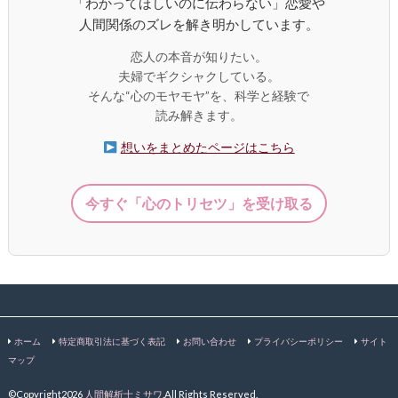
「わかってほしいのに伝わらない」恋愛や
人間関係のズレを解き明かしています。
恋人の本音が知りたい。
夫婦でギクシャクしている。
そんな“心のモヤモヤ”を、科学と経験で
読み解きます。
想いをまとめたページはこちら
今すぐ「心のトリセツ」を受け取る
ホーム
特定商取引法に基づく表記
お問い合わせ
プライバシーポリシー
サイト
マップ
©Copyright2026
人間解析士ミサワ
.All Rights Reserved.