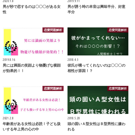
2020.1.8
2019.9.11
男が秒で恋するのは〇〇〇がある女
男が誘う時の本音は興味半分、好意
性
半分
恋愛問題解析
恋愛問題解析
2019.8.16
2018.4.3
男には満面の笑顔より物憂げな横顔
彼氏が構ってくれないのは〇〇〇の
が効果的！！
相性が原因！？
恋愛問題解析
恋愛問題解析
2021.2.8
2018.5.28
年齢差がある女性は必読！子ども扱
頭の固いＡ型女性はＢ型男性に嫌わ
いする年上男の心の中
れる