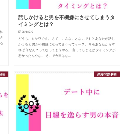
話しかけると男を不機嫌にさせてしまうタ
イミングとは？
れ
2020.06.26
行き
どうも、ミサワです。 さて、こんなことないです？ あなたが話し
てる
かけると 男が不機嫌になってまうってケース。 そらあなたからす
れば 何なん？ってなってまうやろ。 言ってしまえば タイミングが
悪かったんやな。 そこで今回はな…
解析
恋愛問題解析