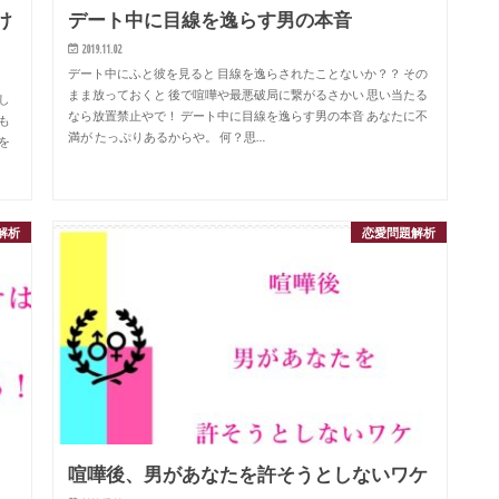
け
デート中に目線を逸らす男の本音
2019.11.02
デート中にふと彼を見ると 目線を逸らされたことないか？？ その
まま放っておくと 後で喧嘩や最悪破局に繋がるさかい 思い当たる
し
なら放置禁止やで！ デート中に目線を逸らす男の本音 あなたに不
も
満が たっぷりあるからや。 何？思…
を
解析
恋愛問題解析
喧嘩後、男があなたを許そうとしないワケ