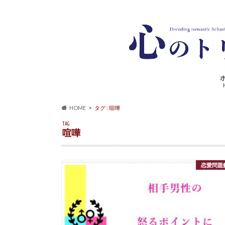
HOME
タグ : 喧嘩
TAG
喧嘩
恋愛問題