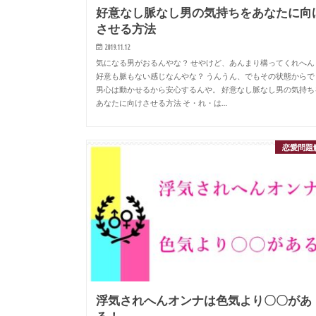
好意なし脈なし男の気持ちをあなたに向
させる方法
2019.11.12
気になる男がおるんやな？ せやけど、あんまり構ってくれへん
好意も脈もない感じなんやな？ うんうん、でもその状態からで
男心は動かせるから安心するんや。 好意なし脈なし男の気持ち
あなたに向けさせる方法 そ・れ・は…
恋愛問題
浮気されへんオンナは色気より〇〇があ