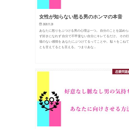
女性が知らない怒る男のホンマの本音
2020.11.20
あなたに怒りをぶつける男の心理は一つ。 自分のことを認めら
ず好きになれず 自分で不甲斐ない自分にキレてるだけ。 その
場のない感情を あなたにぶつけてるってことや。 駄々をこね
とも甘えてるとも言える。 つまりあな…
恋愛問題