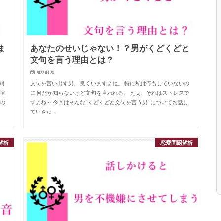
ま
あなたのせいじゃない！？男がくどくどと
文句を言う理由とは？
2022.03.24
間
文句を言い出す男。 良くいますよね。 特に私は何もしていないの
に喧
に 何だか知らないけど文句を言われる。 えぇ、それはストレスで
なの
すよね～ 今回はそんな“くどくどと文句を言う男” についてお話し
ていきた…
解析
恋愛問題解析