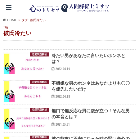
HOME
タグ : 彼氏冷たい
TAG
彼氏冷たい
恋愛問題解析
冷たい男があなたに言いたいホンネと
は？
2022.04.19
恋愛問題解析
不機嫌な男のホンネはあなたよりも〇〇
を優先したいだけ
2022.04.18
恋愛問題解析
無口で無反応な男に腹が立つ！そんな男
の本音とは？
2021.05.31
恋愛問題解析
彼の態度に不安になった時の賢い恋心の