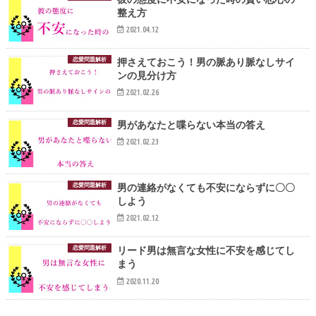
整え方
2021.04.12
恋愛問題解析
押さえておこう！男の脈あり脈なしサイ
ンの見分け方
2021.02.26
恋愛問題解析
男があなたと喋らない本当の答え
2021.02.23
恋愛問題解析
男の連絡がなくても不安にならずに〇〇
しよう
2021.02.12
恋愛問題解析
リード男は無言な女性に不安を感じてし
まう
2020.11.20