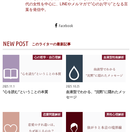
代の女性を中心に、LINEやメルマガで“心のお守り”となる言
葉を発信中。
Facebook
NEW POST
このライターの最新記事
心の哲学・自己理解
血液型性格解析
2025.11.1
2025.10.25
“心を読む”ということの本質
血液型でわかる、“沈黙”に隠れたメッ
セージ
恋愛問題解析
男性心理解析