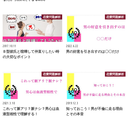
恋愛問題解析
恋愛問題解析
2017.10.11
2022.6.22
Ｂ型彼氏と喧嘩して仲直りしたい時
男の好意を引き出すのは〇〇だけ
の大切なポイント
恋愛問題解析
恋愛問題解析
2021.3.10
2019.12.3
これって脈アリ？脈ナシ？男心は血
知っておこう！男が不倫に走る理由
液型相性で理解する！
とその本音