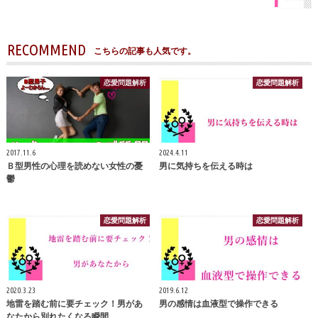
RECOMMEND
こちらの記事も人気です。
恋愛問題解析
恋愛問題解析
2017.11.6
2024.4.11
Ｂ型男性の心理を読めない女性の憂
男に気持ちを伝える時は
鬱
恋愛問題解析
恋愛問題解析
2020.3.23
2019.6.12
地雷を踏む前に要チェック！男があ
男の感情は血液型で操作できる
なたから別れたくなる瞬間