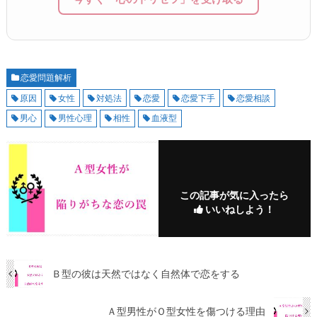
恋愛問題解析
原因
女性
対処法
恋愛
恋愛下手
恋愛相談
男心
男性心理
相性
血液型
この記事が気に入ったら
いいねしよう！
Ｂ型の彼は天然ではなく自然体で恋をする
Ａ型男性がＯ型女性を傷つける理由