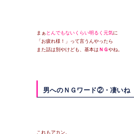
まぁ
とんでもないくらい明るく元気
に
「お疲れ様！」って言うんやったら
また話は別やけども、基本は
ＮＧ
やね。
男へのＮＧワード②・凄いね
これもアカン。