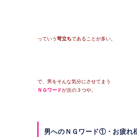
っていう
苛立ち
であることが多い。
で、男をそんな気分にさせてまう
ＮＧワード
が次の３つや。
男へのＮＧワード①・お疲れ