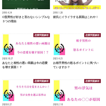
2018.4.24
2018.1.28
O型男性が好きと言わないシンプルな
彼氏にイライラする原因はこれや！
３つの理由
恋愛問題解析
恋愛問題解析
2020.10.27
2023.4.25
あなたと相性の悪い両親は今の恋愛
お相手男性の怒るポイントに気づい
を壊す原因！？
ていますか？
恋愛問題解析
恋愛問題解析
2020.8.27
2020.2.10