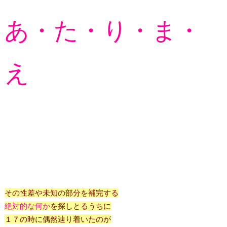
あ・た・り・ま・
え
その性差や未知の部分を補完する
絶対的な何か
を探しとるうちに
１７の時に偶然辿り着いたのが