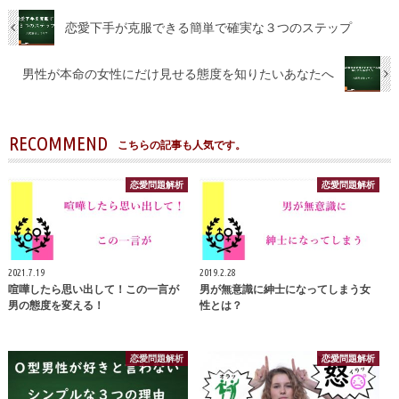
恋愛下手が克服できる簡単で確実な３つのステップ
男性が本命の女性にだけ見せる態度を知りたいあなたへ
RECOMMEND
こちらの記事も人気です。
恋愛問題解析
恋愛問題解析
2021.7.19
2019.2.28
喧嘩したら思い出して！この一言が
男が無意識に紳士になってしまう女
男の態度を変える！
性とは？
恋愛問題解析
恋愛問題解析