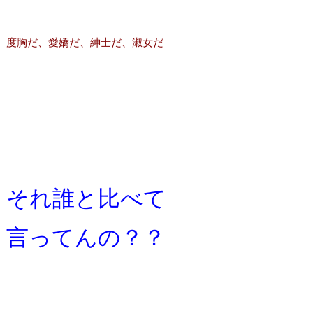
度胸だ、愛嬌だ、紳士だ、淑女だ
それ誰と比べて
言ってんの？？