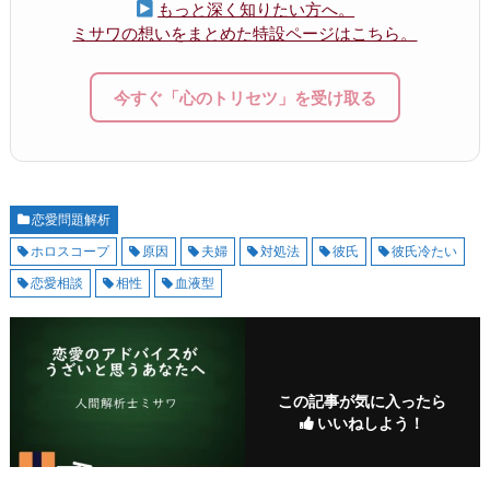
もっと深く知りたい方へ。
ミサワの想いをまとめた特設ページはこちら。
今すぐ「心のトリセツ」を受け取る
恋愛問題解析
ホロスコープ
原因
夫婦
対処法
彼氏
彼氏冷たい
恋愛相談
相性
血液型
この記事が気に入ったら
いいねしよう！