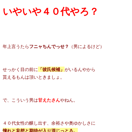
いやいや４０代やろ？
年上言うたら
フニャちんでっせ？
（男によるけど）
せっかく目の前に
「彼氏候補」
がいるんやから
貰えるもんは頂いときましょ。
で、こういう男は
甘えたさん
やねん。
４０代女性の醸し出す、余裕さや奥ゆかしさに
憧れと妄想と期待が入り混じっとる。