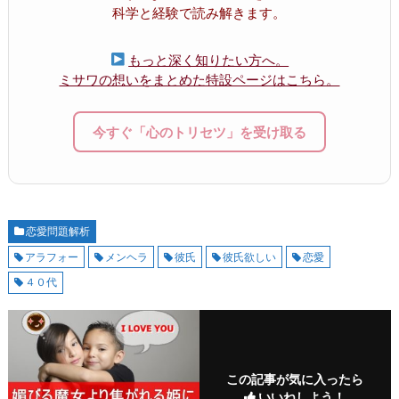
科学と経験で読み解きます。
もっと深く知りたい方へ。
ミサワの想いをまとめた特設ページはこちら。
今すぐ「心のトリセツ」を受け取る
恋愛問題解析
アラフォー
メンヘラ
彼氏
彼氏欲しい
恋愛
４０代
この記事が気に入ったら
いいねしよう！