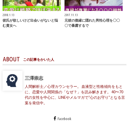
2018.1.13
2017.11.13
彼氏が欲しいけど出会いがないと悩
元彼の復縁に隠れた男性心理を〇〇
む貴女へ
〇で暴露するで
ABOUT
この記事をかいた人
三澤崇志
人間解析士／心理カウンセラー。 血液型と性格傾向をもと
に、恋愛や人間関係の「なぜ？」を読み解きます。 40〜70
代の女性を中心に、LINEやメルマガで“心のお守り”となる言
葉を発信中。
Facebook