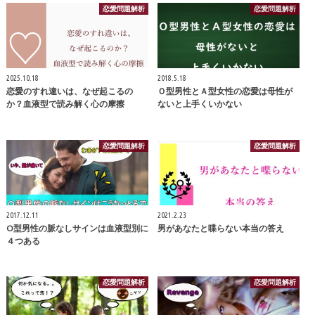
恋愛問題解析
恋愛問題解析
2025.10.18
2018.5.18
恋愛のすれ違いは、なぜ起こるの
Ｏ型男性とＡ型女性の恋愛は母性が
か？血液型で読み解く心の摩擦
ないと上手くいかない
恋愛問題解析
恋愛問題解析
2017.12.11
2021.2.23
O型男性の脈なしサインは血液型別に
男があなたと喋らない本当の答え
４つある
恋愛問題解析
恋愛問題解析