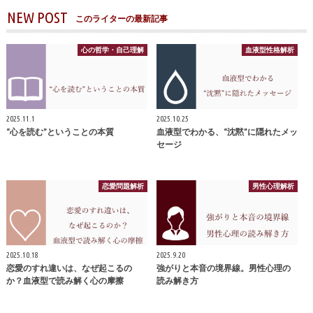
NEW POST
このライターの最新記事
心の哲学・自己理解
血液型性格解析
2025.11.1
2025.10.25
“心を読む”ということの本質
血液型でわかる、“沈黙”に隠れたメッ
セージ
恋愛問題解析
男性心理解析
2025.10.18
2025.9.20
恋愛のすれ違いは、なぜ起こるの
強がりと本音の境界線。男性心理の
か？血液型で読み解く心の摩擦
読み解き方