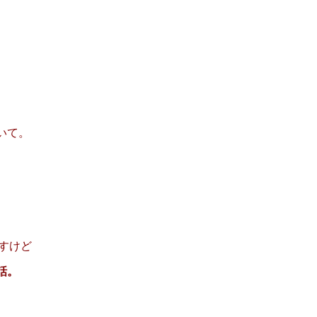
いて。
すけど
話。