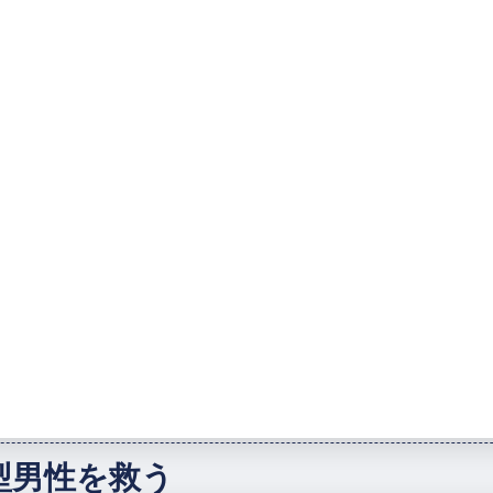
。
型男性を救う