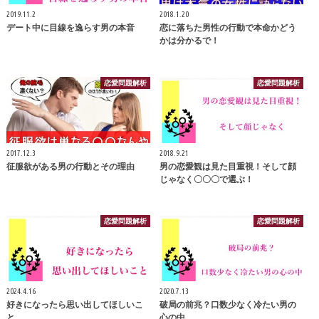
2019.11.2
2018.1.20
デート中に目線を逸らす男の本音
恋に落ちた男性の行動で本命かどう
かは分かるで！
恋愛問題解析
恋愛問題解析
2017.12.3
2018.9.21
征服欲がある男の行動とその理由
男の恋愛観は見た目重視！そして顔
じゃなく〇〇〇で選ぶ！
恋愛問題解析
恋愛問題解析
2024.4.16
2020.7.13
好きになったら思い出してほしいこ
破局の前兆？口数少なく冷たい男の
と
心の中