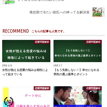
倦怠期で冷たい彼氏への神ってる解決策
RECOMMEND
こちらの記事も人気です。
恋愛問題解析
恋愛問題解析
2018.6.26
2018.5.7
女性が抱える恋愛の悩みは相性によ
【もう失敗しない！】幸せになれる
って起きている
男性の選ぶ基準とポイント
恋愛問題解析
恋愛問題解析