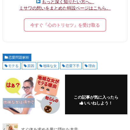
もっと深く知りたい方へ。
ミサワの想いをまとめた特設ページはこちら。
今すぐ「心のトリセツ」を受け取る
恋愛問題解析
モテる
原因
地味な女
恋愛下手
理由
この記事が気に入ったら
いいねしよう！
すぐ体を求める男に隠れた本音