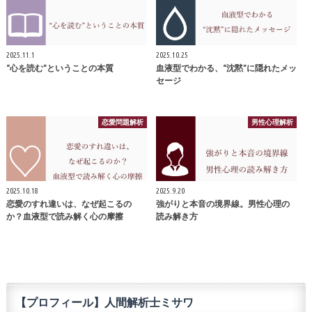
2025.11.1
2025.10.25
“心を読む”ということの本質
血液型でわかる、“沈黙”に隠れたメッ
セージ
恋愛問題解析
男性心理解析
2025.10.18
2025.9.20
恋愛のすれ違いは、なぜ起こるの
強がりと本音の境界線。男性心理の
か？血液型で読み解く心の摩擦
読み解き方
【プロフィール】人間解析士ミサワ