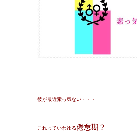
彼が最近素っ気ない・・・
倦怠期？
これっていわゆる