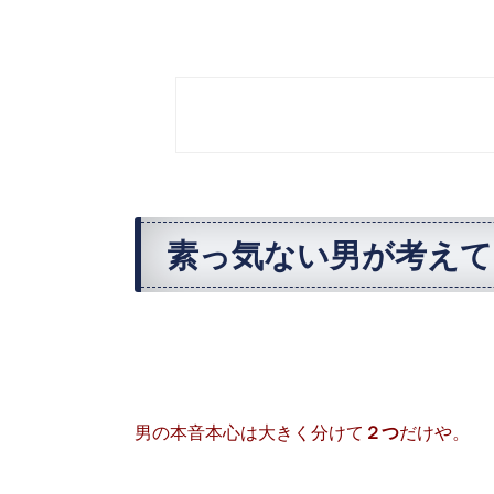
素っ気ない男が考えて
男の本音本心は大きく分けて
２つ
だけや。