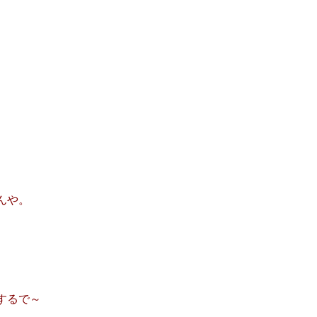
んや。
するで～