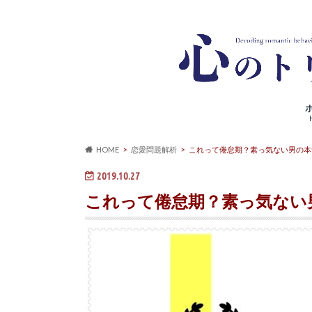
HOME
恋愛問題解析
これって倦怠期？素っ気ない男の本
2019.10.27
これって倦怠期？素っ気ない