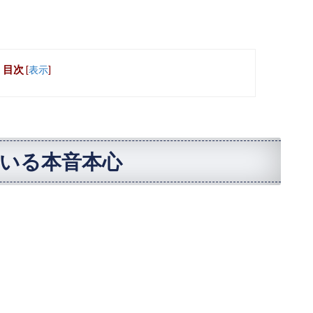
目次
[
表示
]
いる本音本心